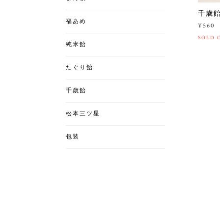
千歳飴
福あめ
¥560
SOLD 
純米飴
たぐり飴
千歳飴
松本三ツ星
包装