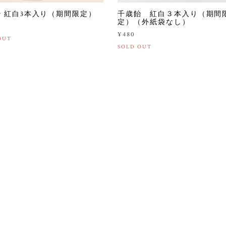
 紅白3本入り（期間限定）
千歳飴 紅白３本入り（期間
定）（外紙袋なし）
¥480
OUT
SOLD OUT