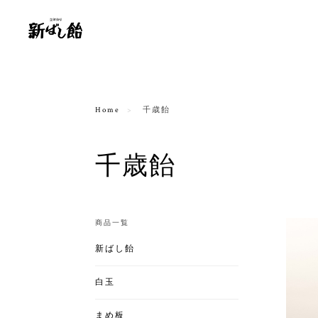
Home
千歳飴
千歳飴
商品一覧
新ばし飴
白玉
まめ板