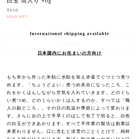
白玉 筒入り 90g
¥650
SOLD OUT
International shipping available
Sold out
日本国内にお住まいの方向け
もち米から作った米飴に水飴を加え赤釜でぐつぐつ煮つ
めます。「ちょうどよい」煮つめ具合になったころ、こ
れをかくはんしながら空気を入れていきます。どのぐら
い煮つめ、どのくらいかくはんするのか、すべては「職
人の勘どころ」。その日の気温や季節によって変わりま
す。さらに台の上で手早くのばして包丁で切ると、白色
の白玉ができあがります。すべて手作業の製法は創業以
来変わりません。口に含むと淡雪のごとくとけて、純粋